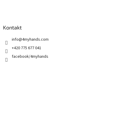
Kontakt
info
@
4myhands.com
+420 775 677 041
facebook/4myhands