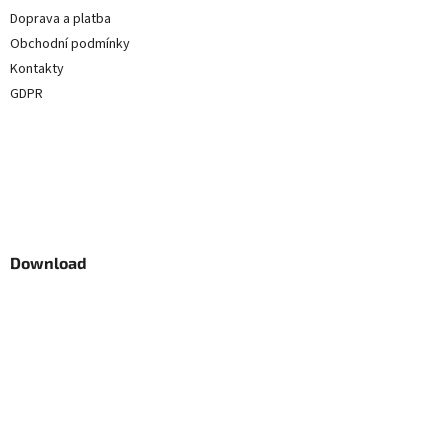
t
Doprava a platba
í
Obchodní podmínky
Kontakty
GDPR
Download