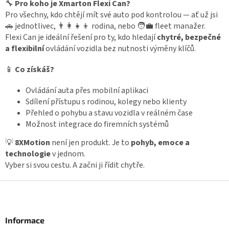
l
🔧
Pro koho je Xmarton Flexi Can?
á
Pro všechny, kdo chtějí mít své auto pod kontrolou — ať už jsi
d
🚗 jednotlivec, 👨‍👩‍👧‍👦 rodina, nebo 🧑‍💼 fleet manažer.
a
Flexi Can je ideální řešení pro ty, kdo hledají
chytré, bezpečné
c
a flexibilní
ovládání vozidla bez nutnosti výměny klíčů.
í
p
📱
Co získáš?
r
v
k
Ovládání auta přes mobilní aplikaci
y
Sdílení přístupu s rodinou, kolegy nebo klienty
v
Přehled o pohybu a stavu vozidla v reálném čase
ý
Možnost integrace do firemních systémů
p
i
💡
8XMotion
není jen produkt. Je to
pohyb, emoce a
s
technologie
v jednom.
u
Vyber si svou cestu. A začni ji řídit chytře.
Z
á
p
a
Informace