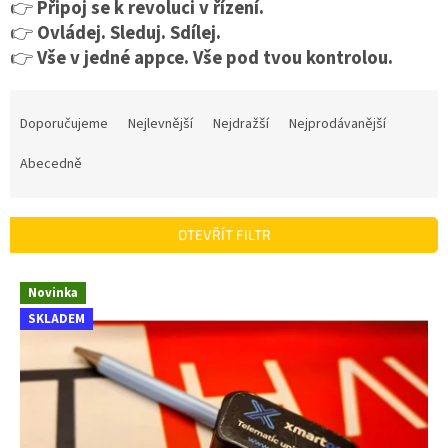
👉
Připoj se k revoluci v řízení.
👉
Ovládej. Sleduj. Sdílej.
👉
Vše v jedné appce. Vše pod tvou kontrolou.
Ř
a
Doporučujeme
Nejlevnější
Nejdražší
Nejprodávanější
z
e
Abecedně
n
í
p
OTEVŘÍT FILTR
r
o
V
Novinka
d
ý
u
SKLADEM
p
k
i
t
s
ů
p
r
o