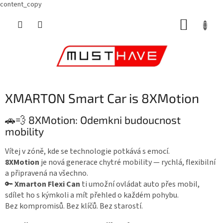
content_copy
Přejít
NÁKUP
na
obsah
KOŠÍK
XMARTON Smart Car is 8XMotion
🚗💨 8XMotion: Odemkni budoucnost
mobility
Vítej v zóně, kde se technologie potkává s emocí.
8XMotion
je nová generace chytré mobility — rychlá, flexibilní
a připravená na všechno.
🔑
Xmarton Flexi Can
ti umožní ovládat auto přes mobil,
sdílet ho s kýmkoli a mít přehled o každém pohybu.
Bez kompromisů. Bez klíčů. Bez starostí.