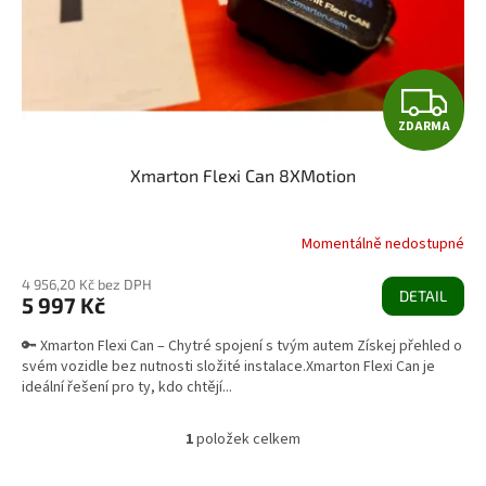
d
u
k
t
Z
ů
ZDARMA
D
Xmarton Flexi Can 8XMotion
A
R
Momentálně nedostupné
M
4 956,20 Kč bez DPH
DETAIL
5 997 Kč
A
🔑 Xmarton Flexi Can – Chytré spojení s tvým autem Získej přehled o
svém vozidle bez nutnosti složité instalace.Xmarton Flexi Can je
ideální řešení pro ty, kdo chtějí...
1
položek celkem
O
v