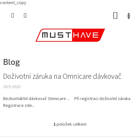
content_copy
Přejít
NÁKUP
na
obsah
KOŠÍK
Blog
V
Doživotní záruka na Omnicare dávkovač
ý
30.9.2020
p
i
Bezkontaktní dávkovač Omnicare ... Při registraci doživotní záruka.
s
Registrace zde...
č
l
á
1
položek celkem
O
n
v
k
l
Z