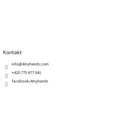
Kontakt
info
@
4myhands.com
+420 775 677 041
facebook/4myhands