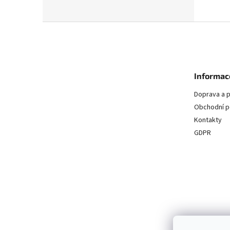
a
n
n
k
e
Z
ů
l
á
p
a
t
Informac
í
Doprava a p
Obchodní 
Kontakty
GDPR