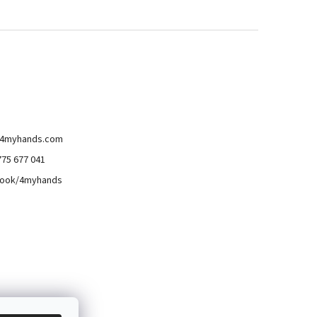
4myhands.com
775 677 041
ook/4myhands