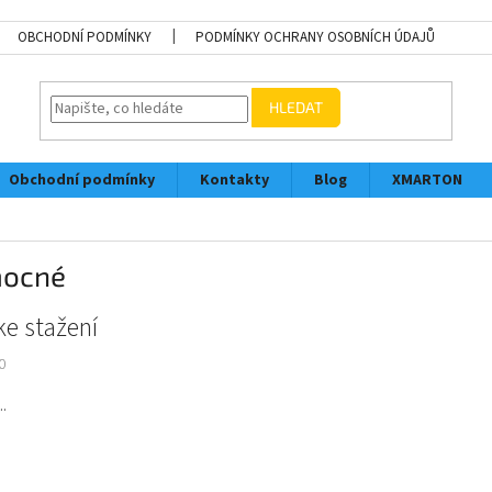
OBCHODNÍ PODMÍNKY
PODMÍNKY OCHRANY OSOBNÍCH ÚDAJŮ
HLEDAT
Obchodní podmínky
Kontakty
Blog
XMARTON
ocné
ke stažení
0
.