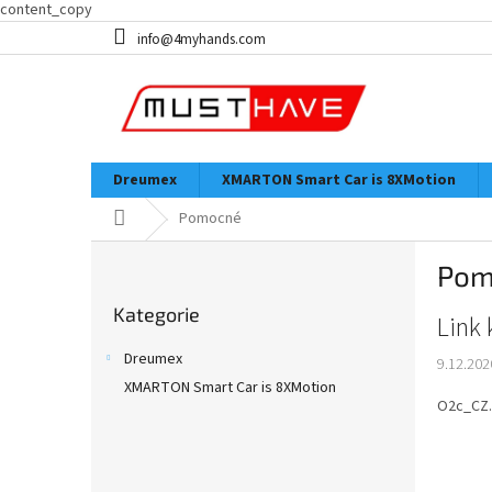
content_copy
Přejít
info@4myhands.com
na
obsah
Dreumex
XMARTON Smart Car is 8XMotion
Domů
Pomocné
P
Pom
o
Přeskočit
s
Kategorie
kategorie
V
Link 
t
ý
r
Dreumex
9.12.202
p
a
XMARTON Smart Car is 8XMotion
i
n
O2c_CZ..
s
n
č
í
l
p
á